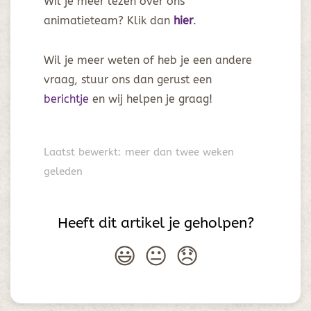
Wil je meer lezen over ons
animatieteam? Klik dan
hier
.
Wil je meer weten of heb je een andere
vraag, stuur ons dan gerust een
berichtje
en wij helpen je graag!
Laatst bewerkt: meer dan twee weken
geleden
Heeft dit artikel je geholpen?
😃
😐
😞